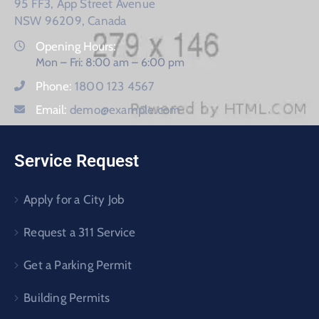
95 FF3, App Street Avenue
NSW 96209, Canada
Opening Hours:
Mon – Fri: 8:00 am – 6:00 pm
Phone:
1800 123 4567
Email:
demo@example.com
Service Request
Apply for a City Job
Request a 311 Service
Get a Parking Permit
Building Permits