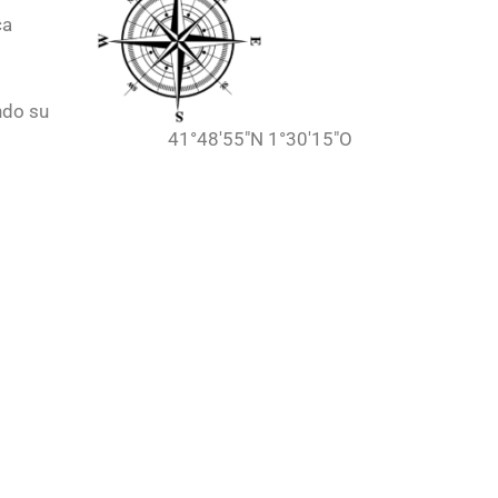
ca
ndo su
41°48′55″N 1°30′15″O